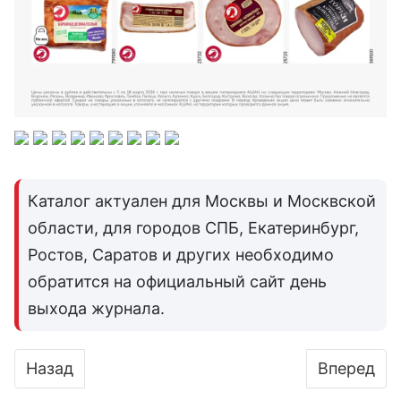
Каталог актуален для Москвы и Москвской
области, для городов СПБ, Екатеринбург,
Ростов, Саратов и других необходимо
обратится на официальный сайт день
выхода журнала.
Предыдущий: Каталог Ашан с 19 марта 2026 г
Следующий
Назад
Вперед